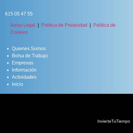
615 05 47 55
Aviso Legal
|
Política de Privacidad
|
Política de
Cookies
Quienes Somos
Bolsa de Trabajo
Empresas
Información
Actividades
Inicio
InvierteTuTiempo