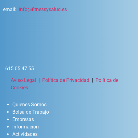
email:
info@fitnessysalud.es
615 05 47 55
Aviso Legal
|
Política de Privacidad
|
Política de
Cookies
Quienes Somos
Bolsa de Trabajo
Empresas
Información
Actividades