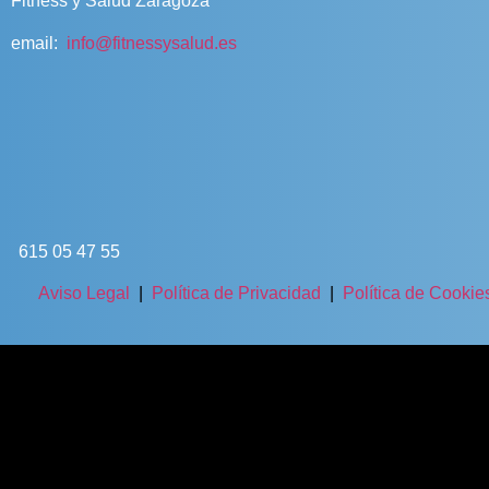
Fitness y Salud Zaragoza
email:
info@fitnessysalud.es
615 05 47 55
Aviso Legal
|
Política de Privacidad
|
Política de Cookie