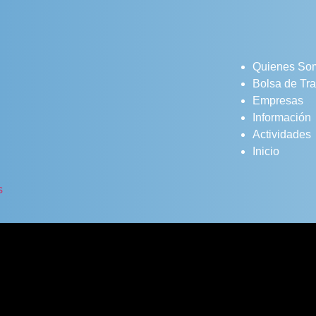
Quienes So
Bolsa de Tr
Empresas
Información
Actividades
Inicio
s