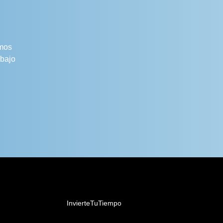
mos
abajo
InvierteTuTiempo