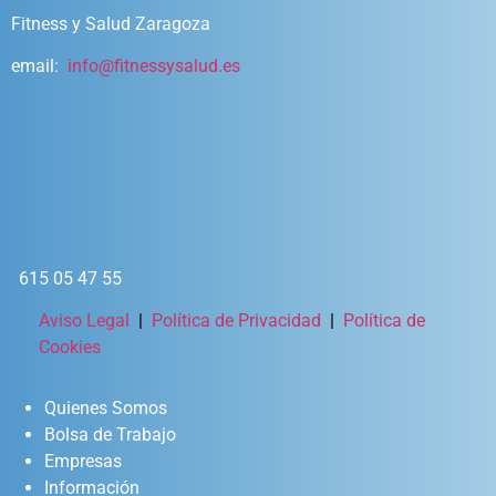
Fitness y Salud Zaragoza
email:
info@fitnessysalud.es
615 05 47 55
Aviso Legal
|
Política de Privacidad
|
Política de
Cookies
Quienes Somos
Bolsa de Trabajo
Empresas
Información